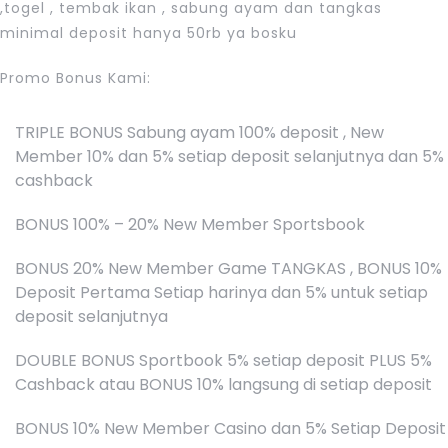
,togel , tembak ikan , sabung ayam dan tangkas
minimal deposit hanya 50rb ya bosku
Promo Bonus Kami:
TRIPLE BONUS Sabung ayam 100% deposit , New
Member 10% dan 5% setiap deposit selanjutnya dan 5%
cashback
BONUS 100% – 20% New Member Sportsbook
BONUS 20% New Member Game TANGKAS , BONUS 10%
Deposit Pertama Setiap harinya dan 5% untuk setiap
deposit selanjutnya
DOUBLE BONUS Sportbook 5% setiap deposit PLUS 5%
Cashback atau BONUS 10% langsung di setiap deposit
BONUS 10% New Member Casino dan 5% Setiap Deposit