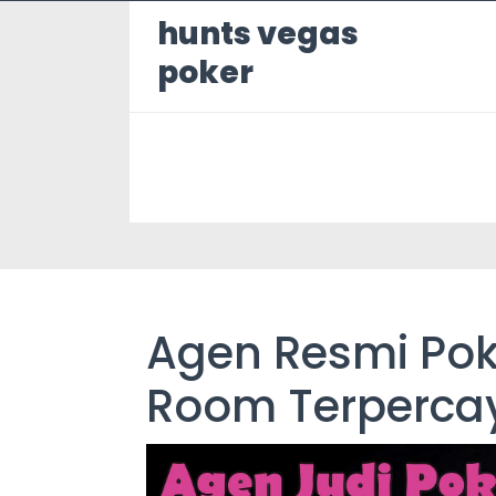
hunts vegas
poker
Agen Resmi Poke
Room Terperca