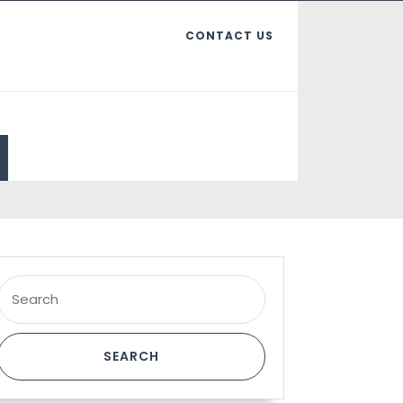
CONTACT US