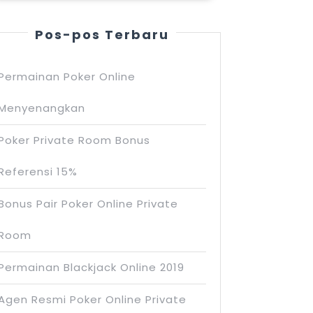
Pos-pos Terbaru
Permainan Poker Online
Menyenangkan
Poker Private Room Bonus
Referensi 15%
Bonus Pair Poker Online Private
Room
Permainan Blackjack Online 2019
Agen Resmi Poker Online Private