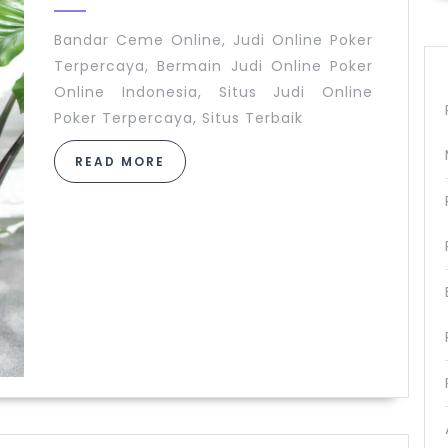
Bandar Ceme Online, Judi Online Poker
Terpercaya, Bermain Judi Online Poker
Online Indonesia, Situs Judi Online
Poker Terpercaya, Situs Terbaik
READ MORE