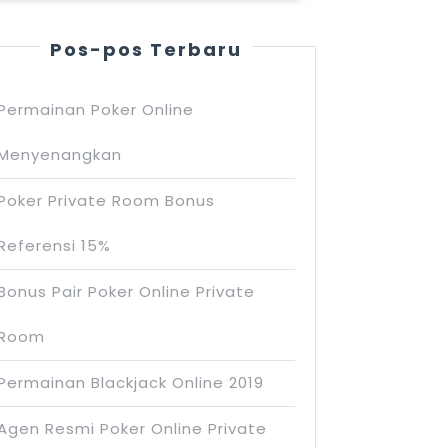
Pos-pos Terbaru
Permainan Poker Online
Menyenangkan
Poker Private Room Bonus
Referensi 15%
Bonus Pair Poker Online Private
Room
Permainan Blackjack Online 2019
Agen Resmi Poker Online Private