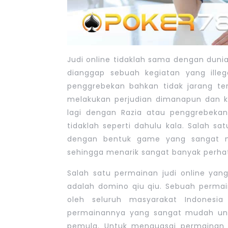
Judi online tidaklah sama dengan duni
dianggap sebuah kegiatan yang illeg
penggrebekan bahkan tidak jarang ter
melakukan perjudian dimanapun dan ka
lagi dengan Razia atau penggrebekan 
tidaklah seperti dahulu kala. Salah s
dengan bentuk game yang sangat me
sehingga menarik sangat banyak perha
Salah satu permainan judi online yan
adalah domino qiu qiu. Sebuah permai
oleh seluruh masyarakat Indones
permainannya yang sangat mudah untu
pemula. Untuk menguasai permainan i