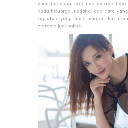
yang berujung sakit dan bahkan tida
pada keluarga. Padahal ada cara ya
kegiatan yang lebih santai dan men
bermain judi online.