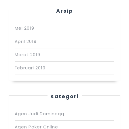
Arsip
Mei 2019
April 2019
Maret 2019
Februari 2019
Kategori
Agen Judi Dominoqq
Agen Poker Online