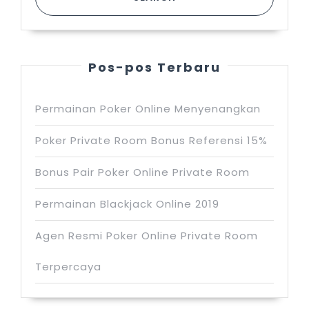
Pos-pos Terbaru
Permainan Poker Online Menyenangkan
Poker Private Room Bonus Referensi 15%
Bonus Pair Poker Online Private Room
Permainan Blackjack Online 2019
Agen Resmi Poker Online Private Room
Terpercaya