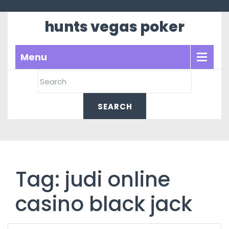
hunts vegas poker
Menu
Tag: judi online
casino black jack