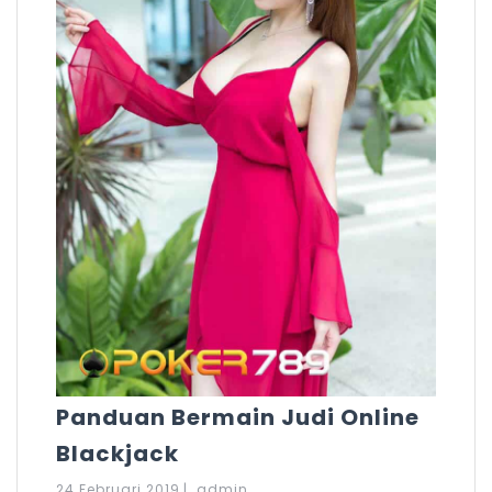
Panduan Bermain Judi Online
Blackjack
24 Februari 2019
|
admin