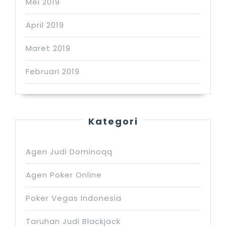
Mei 2019
April 2019
Maret 2019
Februari 2019
Kategori
Agen Judi Dominoqq
Agen Poker Online
Poker Vegas Indonesia
Taruhan Judi Blackjack